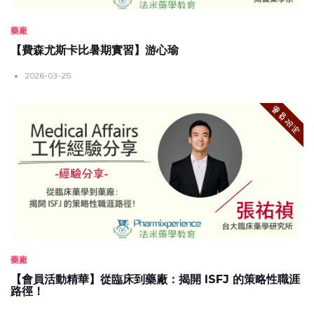
藥廠
【費森尤斯卡比暑期實習】游心瑜
2026-03-25
藥廠
【會員活動精華】從臨床到藥廠：揭開 ISFJ 的策略性職涯
路徑！